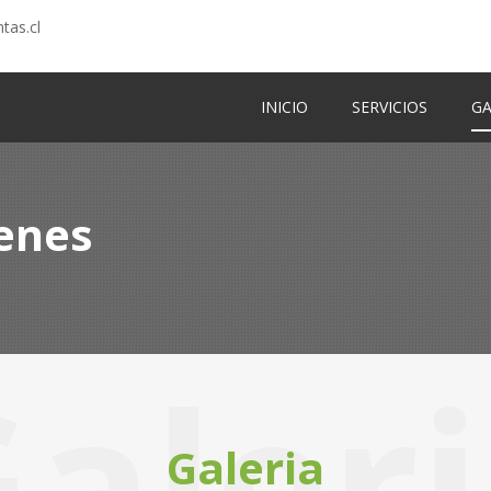
tas.cl
INICIO
SERVICIOS
GA
enes
aler
Galeria