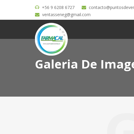
+56 9 6208 6727
contacto@puntosdeven
ventasseneg@gmail.com
Galeria De Imag
G